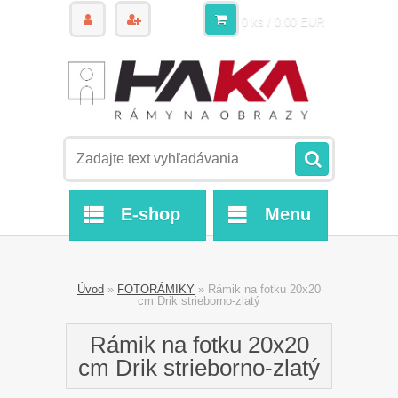
0 ks / 0,00 EUR
E-shop
Menu
Úvod
»
FOTORÁMIKY
»
Rámik na fotku 20x20
cm Drik strieborno-zlatý
Rámik na fotku 20x20
cm Drik strieborno-zlatý