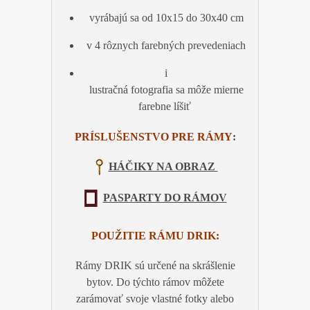
v
yrábajú sa od 10x15 do 30x40 cm
v 4
rôznych farebných prevedeniach
i
lustračná fotografia sa môže mierne
farebne líšiť
PRÍSLUŠENSTVO PRE RÁMY
:
HÁČIKY NA OBRAZ
PASPARTY DO RÁMOV
POUŽITIE RÁMU DRIK:
Rámy DRIK sú určené na skrášlenie
bytov. Do týchto rámov môžete
zarámovať svoje vlastné fotky alebo