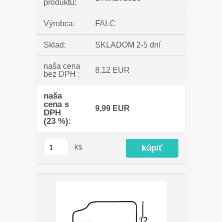
produktu:
Výrobca:
FALC
Sklad:
SKLADOM 2-5 dní
naša cena
8,12 EUR
bez DPH :
naša
cena s
9,99 EUR
DPH
(23 %):
ks