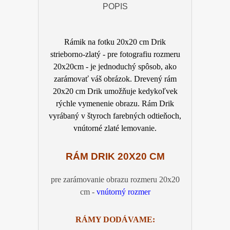
POPIS
Rámik na fotku 20x20 cm Drik
strieborno-zlatý - pre fotografiu rozmeru
20x20
cm - je jednoduchý spôsob, ako
zarámovať váš obrázok. Drevený rám
20x20 cm Drik
u
možňuje kedykoľvek
rýchle vymenenie obrazu. Rám Drik
vyrábaný v štyroch farebných odtieňoch,
vnútorné zlaté lemovanie.
RÁM DRIK 20X20
CM
pre zarámovanie obrazu rozmeru 20x20
cm -
vnútorný rozmer
RÁMY DODÁVAME: